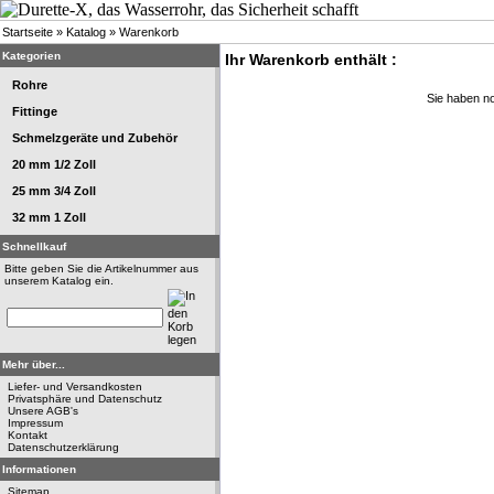
Startseite
»
Katalog
»
Warenkorb
Kategorien
Ihr Warenkorb enthält :
Rohre
Sie haben no
Fittinge
Schmelzgeräte und Zubehör
20 mm 1/2 Zoll
25 mm 3/4 Zoll
32 mm 1 Zoll
Schnellkauf
Bitte geben Sie die Artikelnummer aus
unserem Katalog ein.
Mehr über...
Liefer- und Versandkosten
Privatsphäre und Datenschutz
Unsere AGB's
Impressum
Kontakt
Datenschutzerklärung
Informationen
Sitemap