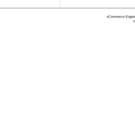
eCommerce Engin
P