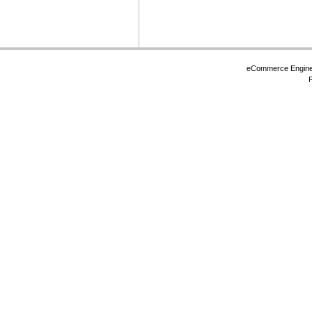
eCommerce Engin
P