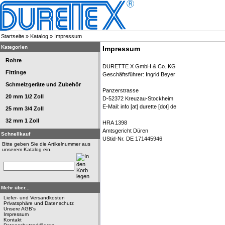
Startseite
»
Katalog
»
Impressum
Kategorien
Impressum
Rohre
DURETTE X GmbH & Co. KG
Fittinge
Geschäftsführer: Ingrid Beyer
Schmelzgeräte und Zubehör
Panzerstrasse
20 mm 1/2 Zoll
D-52372 Kreuzau-Stockheim
E-Mail: info [at] durette [dot] de
25 mm 3/4 Zoll
32 mm 1 Zoll
HRA 1398
Amtsgericht Düren
Schnellkauf
UStid-Nr. DE 171445946
Bitte geben Sie die Artikelnummer aus
unserem Katalog ein.
Mehr über...
Liefer- und Versandkosten
Privatsphäre und Datenschutz
Unsere AGB's
Impressum
Kontakt