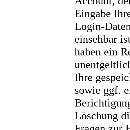
Account, der
Eingabe Ihr
Login-Daten
einsehbar is
haben ein R
unentgeltli
Ihre gespei
sowie ggf. e
Berichtigun
Löschung di
Fragen zur 