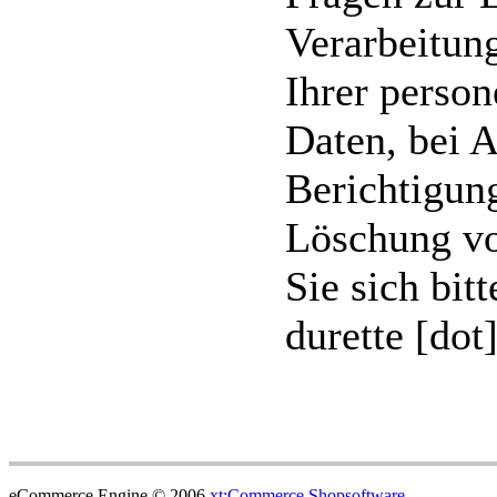
Verarbeitun
Ihrer perso
Daten, bei 
Berichtigun
Löschung v
Sie sich bitt
durette [dot
eCommerce Engine © 2006
xt:Commerce Shopsoftware