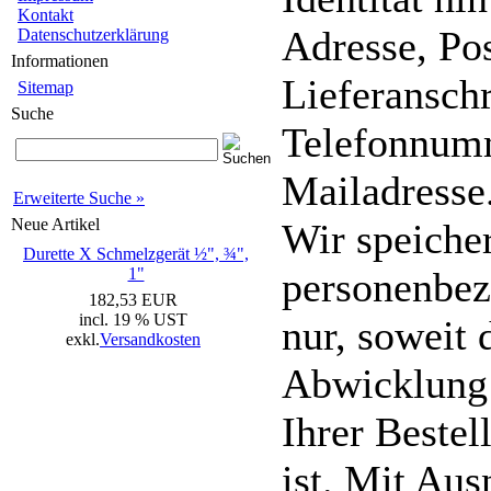
Kontakt
Adresse, Pos
Datenschutzerklärung
Informationen
Lieferanschr
Sitemap
Suche
Telefonnum
Mailadresse
Erweiterte Suche »
Neue Artikel
Wir speiche
Durette X Schmelzgerät ½", ¾",
1"
personenbe
182,53 EUR
incl. 19 % UST
nur, soweit 
exkl.
Versandkosten
Abwicklung
Ihrer Bestel
ist. Mit Aus