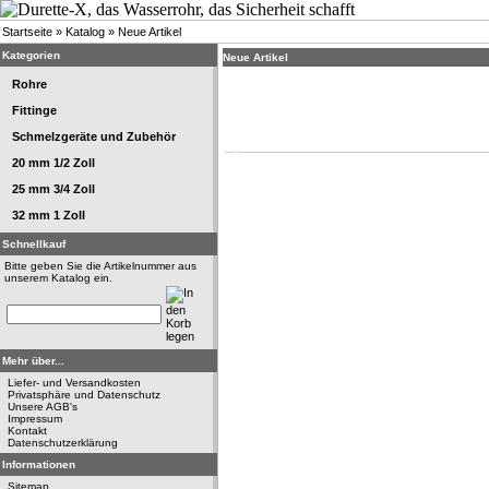
Startseite
»
Katalog
»
Neue Artikel
Kategorien
Neue Artikel
Rohre
Fittinge
Schmelzgeräte und Zubehör
20 mm 1/2 Zoll
25 mm 3/4 Zoll
32 mm 1 Zoll
Schnellkauf
Bitte geben Sie die Artikelnummer aus
unserem Katalog ein.
Mehr über...
Liefer- und Versandkosten
Privatsphäre und Datenschutz
Unsere AGB's
Impressum
Kontakt
Datenschutzerklärung
Informationen
Sitemap