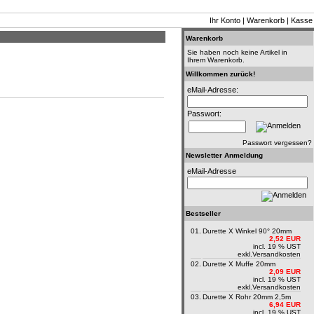
Ihr Konto
|
Warenkorb
|
Kasse
Warenkorb
Sie haben noch keine Artikel in
Ihrem Warenkorb.
Willkommen zurück!
eMail-Adresse:
Passwort:
Passwort vergessen?
Newsletter Anmeldung
eMail-Adresse
Bestseller
01.
Durette X Winkel 90° 20mm
2,52 EUR
incl. 19 % UST
exkl.
Versandkosten
02.
Durette X Muffe 20mm
2,09 EUR
incl. 19 % UST
exkl.
Versandkosten
03.
Durette X Rohr 20mm 2,5m
6,94 EUR
incl. 19 % UST