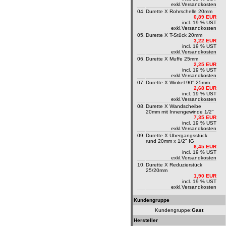
exkl.
Versandkosten
04.
Durette X Rohrschelle 20mm
0,89 EUR
incl. 19 % UST
exkl.
Versandkosten
05.
Durette X T-Stück 20mm
3,22 EUR
incl. 19 % UST
exkl.
Versandkosten
06.
Durette X Muffe 25mm
2,25 EUR
incl. 19 % UST
exkl.
Versandkosten
07.
Durette X Winkel 90° 25mm
2,68 EUR
incl. 19 % UST
exkl.
Versandkosten
08.
Durette X Wandscheibe
20mm mit Innengewinde 1/2"
7,35 EUR
incl. 19 % UST
exkl.
Versandkosten
09.
Durette X Übergangsstück
rund 20mm x 1/2" IG
6,45 EUR
incl. 19 % UST
exkl.
Versandkosten
10.
Durette X Reduzierstück
25/20mm
1,90 EUR
incl. 19 % UST
exkl.
Versandkosten
Kundengruppe
Kundengruppe:
Gast
Hersteller