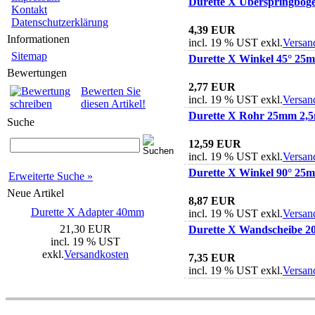
Durette X Überspringbo
Kontakt
Datenschutzerklärung
4,39 EUR
Informationen
incl. 19 % UST exkl.
Versan
Sitemap
Durette X Winkel 45° 25
Bewertungen
2,77 EUR
Bewerten Sie
incl. 19 % UST exkl.
Versan
diesen Artikel!
Durette X Rohr 25mm 2,
Suche
12,59 EUR
incl. 19 % UST exkl.
Versan
Durette X Winkel 90° 25m
Erweiterte Suche »
Neue Artikel
8,87 EUR
Durette X Adapter 40mm
incl. 19 % UST exkl.
Versan
21,30 EUR
Durette X Wandscheibe 2
incl. 19 % UST
exkl.
Versandkosten
7,35 EUR
incl. 19 % UST exkl.
Versan