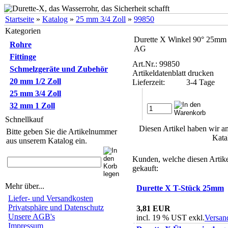
Startseite
»
Katalog
»
25 mm 3/4 Zoll
»
99850
Kategorien
Durette X Winkel 90° 25mm 
Rohre
AG
Fittinge
Art.Nr.: 99850
Schmelzgeräte und Zubehör
Artikeldatenblatt drucken
20 mm 1/2 Zoll
Lieferzeit:
3-4 Tage
25 mm 3/4 Zoll
32 mm 1 Zoll
Schnellkauf
Diesen Artikel haben wir 
Bitte geben Sie die Artikelnummer
Kata
aus unserem Katalog ein.
Kunden, welche diesen Artike
gekauft:
Mehr über...
Durette X T-Stück 25mm
Liefer- und Versandkosten
Privatsphäre und Datenschutz
3,81 EUR
Unsere AGB's
incl. 19 % UST exkl.
Versan
Impressum