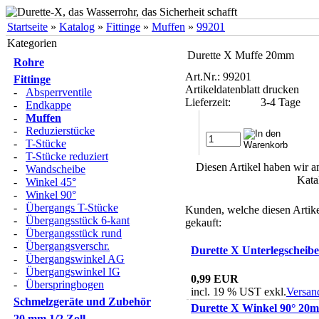
Startseite
»
Katalog
»
Fittinge
»
Muffen
»
99201
Kategorien
Durette X Muffe 20mm
Rohre
Art.Nr.: 99201
Fittinge
Artikeldatenblatt drucken
-
Absperrventile
Lieferzeit:
3-4 Tage
-
Endkappe
-
Muffen
-
Reduzierstücke
-
T-Stücke
-
T-Stücke reduziert
Diesen Artikel haben wir a
-
Wandscheibe
Kata
-
Winkel 45°
-
Winkel 90°
-
Übergangs T-Stücke
Kunden, welche diesen Artike
-
Übergangsstück 6-kant
gekauft:
-
Übergangsstück rund
-
Übergangsverschr.
Durette X Unterlegschei
-
Übergangswinkel AG
-
Übergangswinkel IG
0,99 EUR
-
Überspringbogen
incl. 19 % UST exkl.
Versan
Schmelzgeräte und Zubehör
Durette X Winkel 90° 20m
20 mm 1/2 Zoll