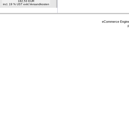
182,53 EUR
incl. 19 % UST exkl.
Versandkosten
eCommerce Engin
P