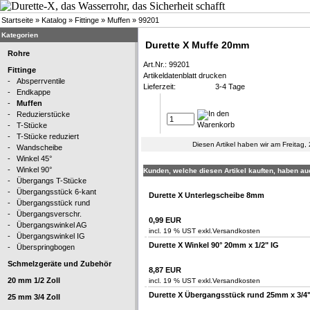
Startseite
»
Katalog
»
Fittinge
»
Muffen
»
99201
Kategorien
Durette X Muffe 20mm
Rohre
Art.Nr.: 99201
Fittinge
Artikeldatenblatt drucken
-
Absperrventile
Lieferzeit:
3-4 Tage
-
Endkappe
-
Muffen
-
Reduzierstücke
-
T-Stücke
-
T-Stücke reduziert
Diesen Artikel haben wir am Freita
-
Wandscheibe
-
Winkel 45°
-
Winkel 90°
Kunden, welche diesen Artikel kauften, haben auc
-
Übergangs T-Stücke
-
Übergangsstück 6-kant
Durette X Unterlegscheibe 8mm
-
Übergangsstück rund
-
Übergangsverschr.
0,99 EUR
-
Übergangswinkel AG
incl. 19 % UST exkl.
Versandkosten
-
Übergangswinkel IG
Durette X Winkel 90° 20mm x 1/2" IG
-
Überspringbogen
Schmelzgeräte und Zubehör
8,87 EUR
20 mm 1/2 Zoll
incl. 19 % UST exkl.
Versandkosten
Durette X Übergangsstück rund 25mm x 3/4
25 mm 3/4 Zoll