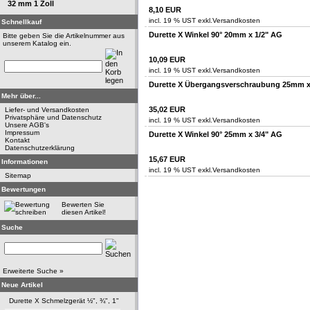
32 mm 1 Zoll
8,10 EUR
incl. 19 % UST exkl.
Versandkosten
Schnellkauf
Durette X Winkel 90° 20mm x 1/2" AG
Bitte geben Sie die Artikelnummer aus
unserem Katalog ein.
10,09 EUR
incl. 19 % UST exkl.
Versandkosten
Durette X Übergangsverschraubung 25mm x 
Mehr über...
35,02 EUR
Liefer- und Versandkosten
Privatsphäre und Datenschutz
incl. 19 % UST exkl.
Versandkosten
Unsere AGB's
Impressum
Durette X Winkel 90° 25mm x 3/4" AG
Kontakt
Datenschutzerklärung
15,67 EUR
Informationen
incl. 19 % UST exkl.
Versandkosten
Sitemap
Bewertungen
Bewerten Sie
diesen Artikel!
Suche
Erweiterte Suche »
Neue Artikel
Durette X Schmelzgerät ½", ¾", 1"