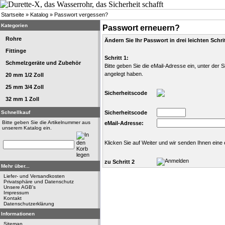
Startseite
»
Katalog
»
Passwort vergessen?
Kategorien
Passwort erneuern?
Rohre
Ändern Sie Ihr Passwort in drei leichten Schri
Fittinge
Schritt 1:
Schmelzgeräte und Zubehör
Bitte geben Sie die eMail-Adresse ein, unter der S
angelegt haben.
20 mm 1/2 Zoll
25 mm 3/4 Zoll
Sicherheitscode
32 mm 1 Zoll
Schnellkauf
Sicherheitscode
Bitte geben Sie die Artikelnummer aus
eMail-Adresse:
unserem Katalog ein.
Klicken Sie auf Weiter und wir senden Ihnen eine 
zu Schritt 2
Mehr über...
Liefer- und Versandkosten
Privatsphäre und Datenschutz
Unsere AGB's
Impressum
Kontakt
Datenschutzerklärung
Informationen
Sitemap