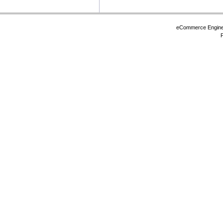
eCommerce Engin
P