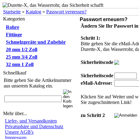
Startseite
»
Katalog
»
Passwort vergessen?
Kategorien
Passwort erneuern?
Ändern Sie Ihr Passwort in 
Rohre
Fittinge
Schritt 1:
Schmelzgeräte und Zubehör
Bitte geben Sie die eMail-Adr
Durette-X, das Wasserrohr, da
20 mm 1/2 Zoll
25 mm 3/4 Zoll
Sicherheitscode
32 mm 1 Zoll
Schnellkauf
Sicherheitscode
Bitte geben Sie die Artikelnummer
eMail-Adresse:
aus unserem Katalog ein.
Klicken Sie auf Weiter und w
Sie zugeschnittenen Link!
Mehr über...
zu Schritt 2
Liefer- und Versandkosten
Privatsphäre und Datenschutz
Unsere AGB's
Impressum