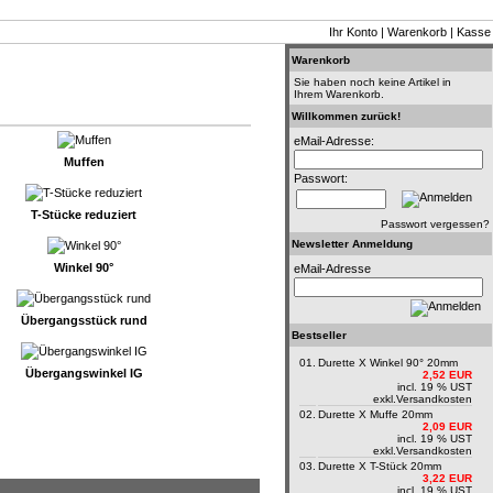
Ihr Konto
|
Warenkorb
|
Kasse
Warenkorb
Sie haben noch keine Artikel in
Ihrem Warenkorb.
Willkommen zurück!
eMail-Adresse:
Muffen
Passwort:
T-Stücke reduziert
Passwort vergessen?
Newsletter Anmeldung
Winkel 90°
eMail-Adresse
Übergangsstück rund
Bestseller
01.
Durette X Winkel 90° 20mm
Übergangswinkel IG
2,52 EUR
incl. 19 % UST
exkl.
Versandkosten
02.
Durette X Muffe 20mm
2,09 EUR
incl. 19 % UST
exkl.
Versandkosten
03.
Durette X T-Stück 20mm
3,22 EUR
incl. 19 % UST