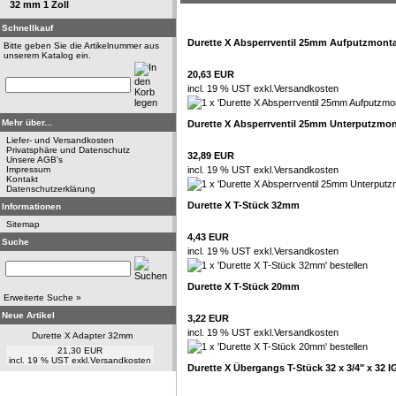
32 mm 1 Zoll
Schnellkauf
Durette X Absperrventil 25mm Aufputzmont
Bitte geben Sie die Artikelnummer aus
unserem Katalog ein.
20,63 EUR
incl. 19 % UST exkl.
Versandkosten
Mehr über...
Durette X Absperrventil 25mm Unterputzmo
Liefer- und Versandkosten
Privatsphäre und Datenschutz
32,89 EUR
Unsere AGB's
Impressum
incl. 19 % UST exkl.
Versandkosten
Kontakt
Datenschutzerklärung
Durette X T-Stück 32mm
Informationen
Sitemap
4,43 EUR
Suche
incl. 19 % UST exkl.
Versandkosten
Durette X T-Stück 20mm
Erweiterte Suche »
Neue Artikel
3,22 EUR
incl. 19 % UST exkl.
Versandkosten
Durette X Adapter 32mm
21,30 EUR
incl. 19 % UST exkl.
Versandkosten
Durette X Übergangs T-Stück 32 x 3/4" x 32 I