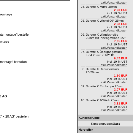
exkl.
Versandkosten
04.
Durette X Muffe 25mm
2,25 EUR
incl. 19 % UST
zmontage
exkl.
Versandkosten
05.
Durette X Winkel 90° 25mm
2,68 EUR
incl. 19 % UST
exkl.
Versandkosten
06.
Durette X Wandscheibe
20mm mit Innengewinde 1/2"
7,35 EUR
ontage
incl. 19 % UST
exkl.
Versandkosten
07.
Durette X Übergangsstück
rund 20mm x 1/2" IG
6,45 EUR
incl. 19 % UST
exkl.
Versandkosten
08.
Durette X Reduzierstück
25/20mm
1,90 EUR
incl. 19 % UST
exkl.
Versandkosten
09.
Durette X Endkappe 20mm
2,07 EUR
incl. 19 % UST
20 AG
exkl.
Versandkosten
10.
Durette X T-Stück 25mm
3,81 EUR
incl. 19 % UST
exkl.
Versandkosten
Kundengruppe
Kundengruppe:
Gast
Hersteller