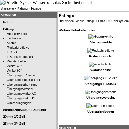
Startseite
»
Katalog
»
Fittinge
Kategorien
Fittinge
Hier finden Sie die Fittinge für das DX Rohrsystem
Rohre
Fittinge
Weitere Unterkategorien:
-
Absperrventile
-
Endkappe
Absperrventile
-
Muffen
-
Reduzierstücke
-
T-Stücke
Reduzierstücke
-
T-Stücke reduziert
-
Wandscheibe
-
Winkel 45°
Wandscheibe
-
Winkel 90°
-
Übergangs T-Stücke
-
Übergangsstück 6-kant
Übergangs T-Stücke
-
Übergangsstück rund
-
Übergangsverschr.
-
Übergangswinkel AG
Übergangsverschr.
-
Übergangswinkel IG
-
Überspringbogen
Schmelzgeräte und Zubehör
Überspringbogen
20 mm 1/2 Zoll
25 mm 3/4 Zoll
Neue Artikel