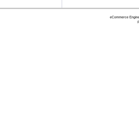
eCommerce Engin
P