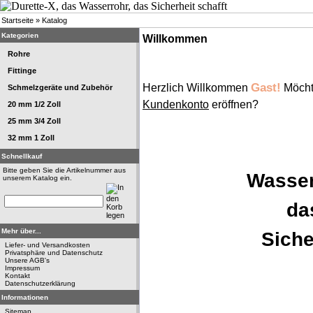
Startseite
»
Katalog
Kategorien
Willkommen
Rohre
Fittinge
Gast!
Herzlich Willkommen
Möcht
Schmelzgeräte und Zubehör
Kundenkonto
eröffnen?
20 mm 1/2 Zoll
25 mm 3/4 Zoll
32 mm 1 Zoll
Schnellkauf
Bitte geben Sie die Artikelnummer aus
Wasser
unserem Katalog ein.
da
Mehr über...
Siche
Liefer- und Versandkosten
Privatsphäre und Datenschutz
Unsere AGB's
Impressum
Kontakt
Datenschutzerklärung
Informationen
Sitemap